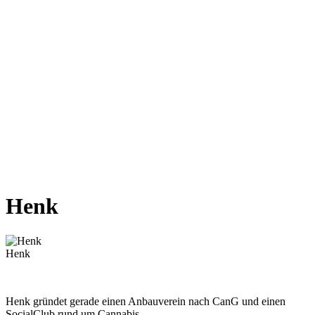
Zum
Inhalt
wechseln
Henk
Henk
Henk gründet gerade einen Anbauverein nach CanG und einen
SocialClub rund um Cannabis.